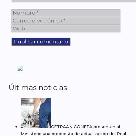
Nombre
Corre
elect
Web
Últimas noticias
CETRAA y CONEPA presentan al
Ministerio una propuesta de actualización del Real