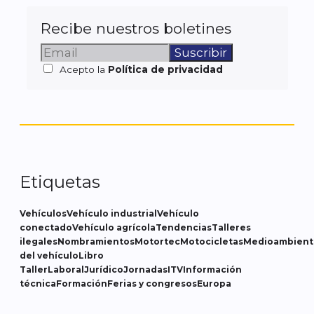
Recibe nuestros boletines
Acepto la
Política de privacidad
Etiquetas
Vehículos
Vehículo industrial
Vehículo
conectado
Vehículo agrícola
Tendencias
Talleres
ilegales
Nombramientos
Motortec
Motocicletas
Medioambient
del vehículo
Libro
Taller
Laboral
Jurídico
Jornadas
ITV
Información
técnica
Formación
Ferias y congresos
Europa