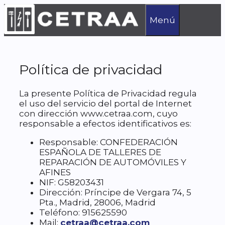
Saltar
al
Menú
contenido
Política de privacidad
La presente Política de Privacidad regula
el uso del servicio del portal de Internet
con dirección www.cetraa.com, cuyo
responsable a efectos identificativos es:
Responsable: CONFEDERACIÓN
ESPAÑOLA DE TALLERES DE
REPARACIÓN DE AUTOMÓVILES Y
AFINES
NIF: G58203431
Dirección: Príncipe de Vergara 74, 5
Pta., Madrid, 28006, Madrid
Teléfono: 915625590
Mail:
cetraa@cetraa.com