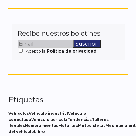
Recibe nuestros boletines
Acepto la
Política de privacidad
Etiquetas
Vehículos
Vehículo industrial
Vehículo
conectado
Vehículo agrícola
Tendencias
Talleres
ilegales
Nombramientos
Motortec
Motocicletas
Medioambient
del vehículo
Libro