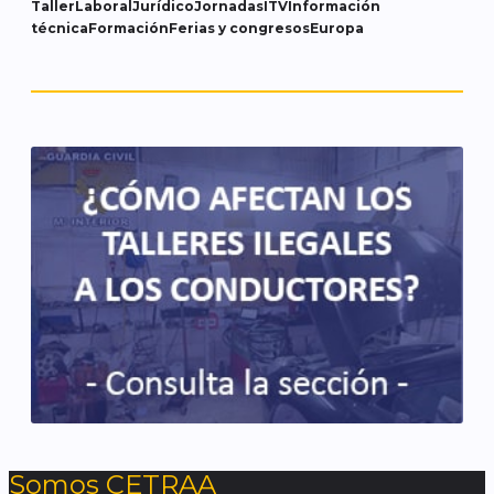
Taller
Laboral
Jurídico
Jornadas
ITV
Información
técnica
Formación
Ferias y congresos
Europa
Somos CETRAA