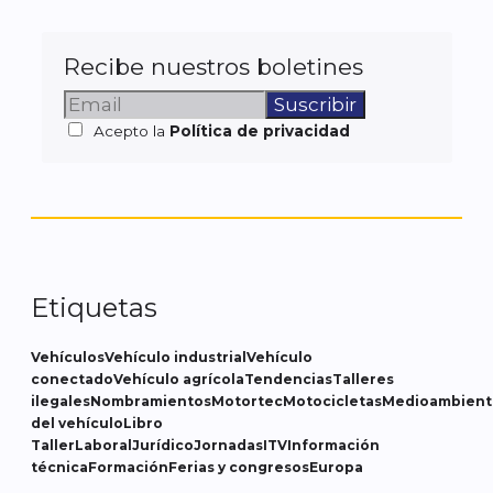
Recibe nuestros boletines
Acepto la
Política de privacidad
Etiquetas
Vehículos
Vehículo industrial
Vehículo
conectado
Vehículo agrícola
Tendencias
Talleres
ilegales
Nombramientos
Motortec
Motocicletas
Medioambient
del vehículo
Libro
Taller
Laboral
Jurídico
Jornadas
ITV
Información
técnica
Formación
Ferias y congresos
Europa