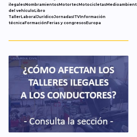
ilegales
Nombramientos
Motortec
Motocicletas
Medioambient
del vehículo
Libro
Taller
Laboral
Jurídico
Jornadas
ITV
Información
técnica
Formación
Ferias y congresos
Europa