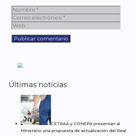
Nombre
Corre
elect
Web
Últimas noticias
CETRAA y CONEPA presentan al
Ministerio una propuesta de actualización del Real