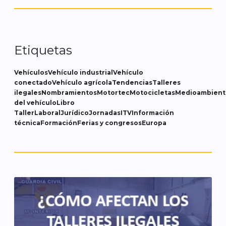
Etiquetas
Vehículos
Vehículo industrial
Vehículo
conectado
Vehículo agrícola
Tendencias
Talleres
ilegales
Nombramientos
Motortec
Motocicletas
Medioambient
del vehículo
Libro
Taller
Laboral
Jurídico
Jornadas
ITV
Información
técnica
Formación
Ferias y congresos
Europa