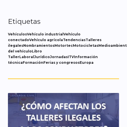
Etiquetas
Vehículos
Vehículo industrial
Vehículo
conectado
Vehículo agrícola
Tendencias
Talleres
ilegales
Nombramientos
Motortec
Motocicletas
Medioambient
del vehículo
Libro
Taller
Laboral
Jurídico
Jornadas
ITV
Información
técnica
Formación
Ferias y congresos
Europa