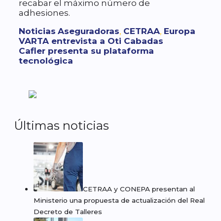
recabar el máximo número de
adhesiones.
Categorías
Etiquetas
Noticias
Aseguradoras
,
CETRAA
,
Europa
VARTA entrevista a Oti Cabadas
Cafler presenta su plataforma
tecnológica
Últimas noticias
CETRAA y CONEPA presentan al
Ministerio una propuesta de actualización del Real
Decreto de Talleres