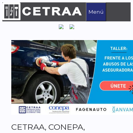
Saltar
al
Menú
contenido
CETRAA, CONEPA,