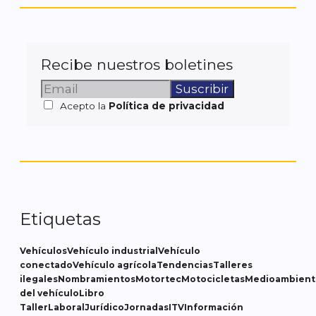
Recibe nuestros boletines
Acepto la
Política de privacidad
Etiquetas
Vehículos
Vehículo industrial
Vehículo
conectado
Vehículo agrícola
Tendencias
Talleres
ilegales
Nombramientos
Motortec
Motocicletas
Medioambient
del vehículo
Libro
Taller
Laboral
Jurídico
Jornadas
ITV
Información