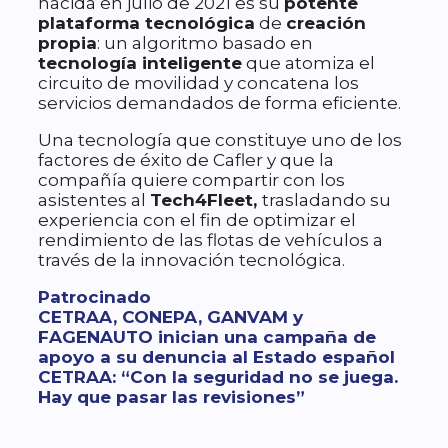
nacida en julio de 2021 es su
potente
plataforma tecnológica
de
creación
propia
: un algoritmo basado en
tecnología inteligente
que atomiza el
circuito de movilidad y concatena los
servicios demandados de forma eficiente.
Una tecnología que constituye uno de los
factores de éxito de Cafler y que la
compañía quiere compartir con los
asistentes al
Tech4Fleet,
trasladando su
experiencia con el fin de optimizar el
rendimiento de las flotas de vehículos a
través de la innovación tecnológica.
Categorías
Patrocinado
CETRAA, CONEPA, GANVAM y
FAGENAUTO inician una campaña de
apoyo a su denuncia al Estado español
CETRAA: “Con la seguridad no se juega.
Hay que pasar las revisiones”