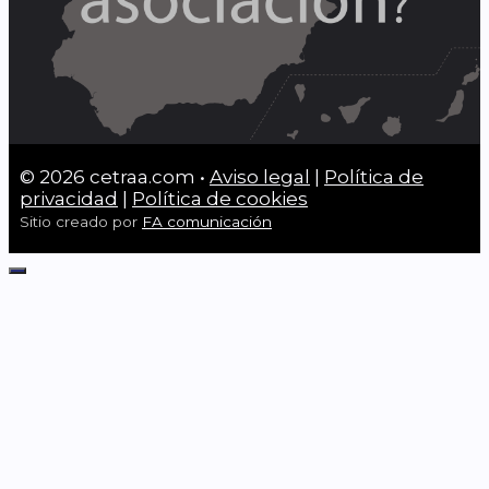
© 2026 cetraa.com •
Aviso legal
|
Política de
privacidad
|
Política de cookies
Sitio creado por
FA comunicación
Cerrar