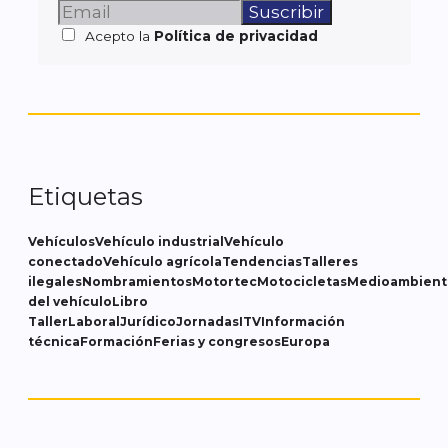
Acepto la
Política de privacidad
Etiquetas
Vehículos
Vehículo industrial
Vehículo
conectado
Vehículo agrícola
Tendencias
Talleres
ilegales
Nombramientos
Motortec
Motocicletas
Medioambient
del vehículo
Libro
Taller
Laboral
Jurídico
Jornadas
ITV
Información
técnica
Formación
Ferias y congresos
Europa