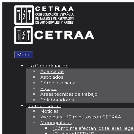
Saltar
al
contenido
Menú
La Confederación
Acerca de
Asociados
Cómo asociarse
Equipo
Áreas técnicas de trabajo
Colaboradores
Comunicación
Noticias
Webinars – 10 minutos con CETRAA
Monográficos
¿Cómo me afectan los talleres ilega
¿Qué es el SERMI?