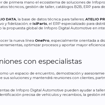
r de primera mano el ecosistema de soluciones de Infopro 
os técnicos, gestión de taller, catálogos B2B, ERP para dist
LIO DATA
, la base de datos técnica para talleres;
ATELIO P
o y fidelización; e
IsiParts
, el ERP especializado para dist
o la propuesta global de Infopro Digital Automotive en int
ocer la nueva línea
OnePro
, especialmente orientada a dist
 herramientas, optimizar procesos y aportar mayor eficiencia
niones con especialistas
omo un espacio de encuentro, demostración y asesoramiento.
e sus soluciones y mantendrá reuniones con clientes, part
ntas de Infopro Digital Automotive pueden ayudar a talleres
dentificación precisa de vehículos y recambios, la gestión inte