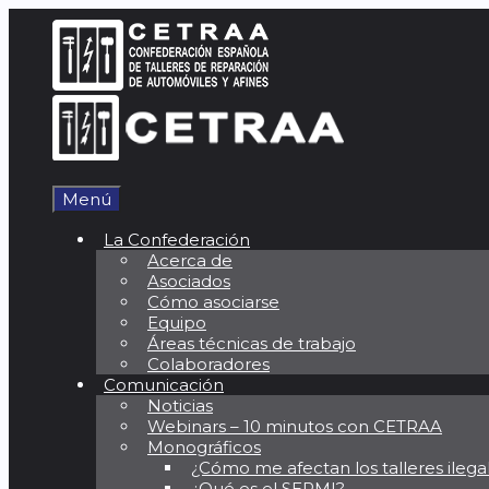
Saltar
al
contenido
Menú
La Confederación
Acerca de
Asociados
Cómo asociarse
Equipo
Áreas técnicas de trabajo
Colaboradores
Comunicación
Noticias
Webinars – 10 minutos con CETRAA
Monográficos
¿Cómo me afectan los talleres ilega
¿Qué es el SERMI?