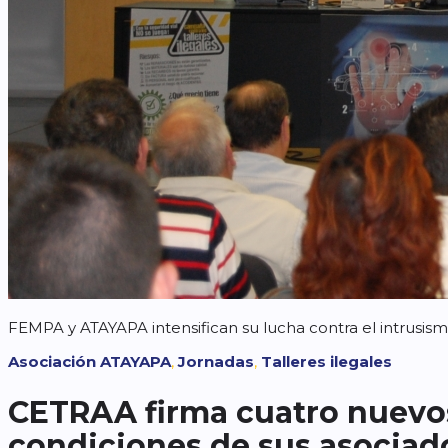
FEMPA y ATAYAPA intensifican su lucha contra el intrusismo
Etiquetas
Asociación ATAYAPA
,
Jornadas
,
Talleres ilegales
CETRAA firma cuatro nuevos
condiciones de sus asociad