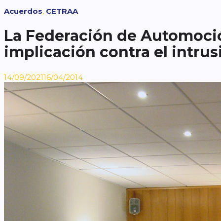
Etiquetas
Acuerdos
,
CETRAA
La Federación de Automoció
implicación contra el intru
14/09/2021
16/04/2014