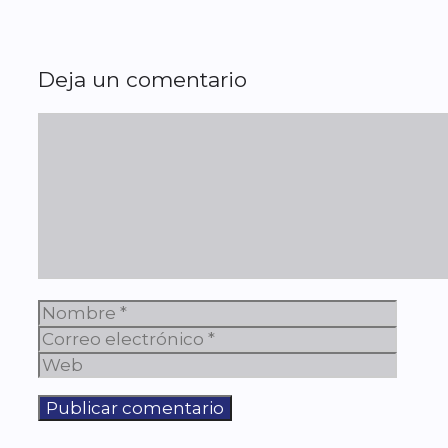
Deja un comentario
Comentario
Nombre
Corre
elect
Web