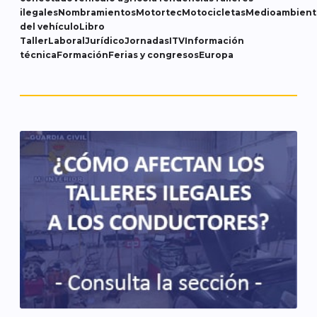
ilegales
Nombramientos
Motortec
Motocicletas
Medioambient
del vehículo
Libro
Taller
Laboral
Jurídico
Jornadas
ITV
Información
técnica
Formación
Ferias y congresos
Europa