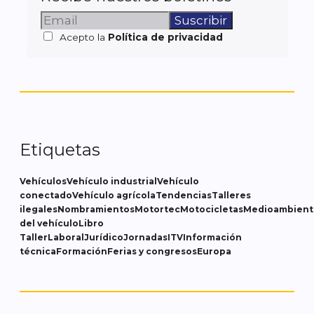
Acepto la
Política de privacidad
Etiquetas
Vehículos
Vehículo industrial
Vehículo
conectado
Vehículo agrícola
Tendencias
Talleres
ilegales
Nombramientos
Motortec
Motocicletas
Medioambient
del vehículo
Libro
Taller
Laboral
Jurídico
Jornadas
ITV
Información
técnica
Formación
Ferias y congresos
Europa