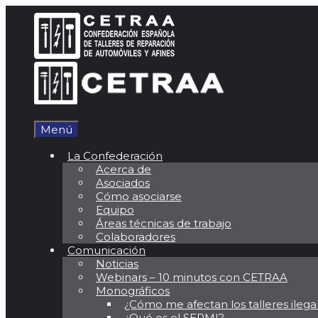
Saltar
al
contenido
Menú
La Confederación
Acerca de
Asociados
Cómo asociarse
Equipo
Áreas técnicas de trabajo
Colaboradores
Comunicación
Noticias
Webinars – 10 minutos con CETRAA
Monográficos
¿Cómo me afectan los talleres ilega
¿Qué es el SERMI?