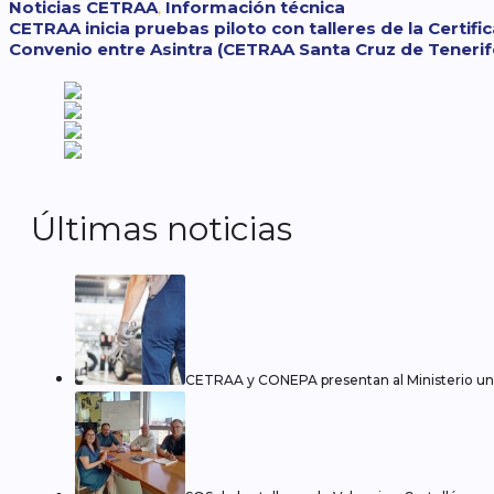
Categorías
Etiquetas
Noticias
CETRAA
,
Información técnica
CETRAA inicia pruebas piloto con talleres de la Certifi
Convenio entre Asintra (CETRAA Santa Cruz de Tenerif
Últimas noticias
CETRAA y CONEPA presentan al Ministerio una 