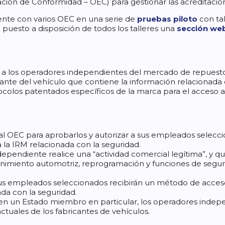
ión de Conformidad – OEC) para gestionar las acreditacione
te con varios OEC en una serie de
pruebas piloto
con tal
 puesto a disposición de todos los talleres una
sección we
 a los operadores independientes del mercado de repuest
icante del vehículo que contiene la información relacionada
olos patentados específicos de la marca para el acceso a 
al OEC para aprobarlos y autorizar a sus empleados selecc
 la IRM relacionada con la seguridad.
independiente realice una “actividad comercial legítima”, y
enimiento automotriz, reprogramación y funciones de segur
 sus empleados seleccionados recibirán un método de acceso
da con la seguridad.
 un Estado miembro en particular, los operadores indep
actuales de los fabricantes de vehículos.