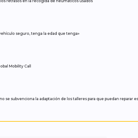
r los retrasos en la recogida de neumáticos usados
vehículo seguro, tenga la edad que tenga»
obal Mobility Call
no se subvenciona la adaptación de los talleres para que puedan reparar e