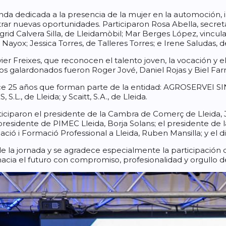
da dedicada a la presencia de la mujer en la automoción, 
trar nuevas oportunidades. Participaron Rosa Abella, secreta
rid Calvera Silla, de Lleidamòbil; Mar Berges López, vinc
ox; Jessica Torres, de Talleres Torres; e Irene Saludas, de
ier Freixes, que reconocen el talento joven, la vocación y
s galardonados fueron Roger Jové, Daniel Rojas y Biel Farre
e 25 años que forman parte de la entidad: AGROSERVEI SIN,
., de Lleida; y Scaitt, S.A., de Lleida.
iciparon el presidente de la Cambra de Comerç de Lleida, 
presidente de PIMEC Lleida, Borja Solans; el presidente de l
cació i Formació Professional a Lleida, Ruben Mansilla; y el di
de la jornada y se agradece especialmente la participación
acia el futuro con compromiso, profesionalidad y orgullo de 