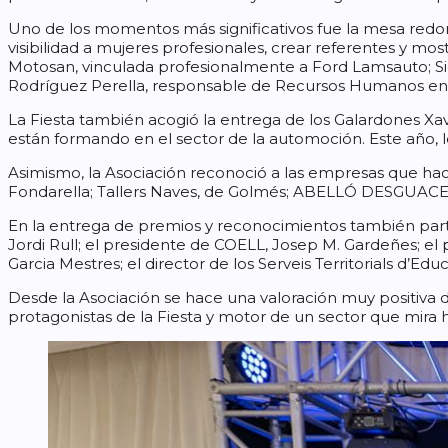
Uno de los momentos más significativos fue la mesa redon
visibilidad a mujeres profesionales, crear referentes y mos
Motosan, vinculada profesionalmente a Ford Lamsauto; Sig
Rodríguez Perella, responsable de Recursos Humanos en Nay
La Fiesta también acogió la entrega de los Galardones Xav
están formando en el sector de la automoción. Este año, lo
Asimismo, la Asociación reconoció a las empresas que hac
Fondarella; Tallers Naves, de Golmés; ABELLÓ DESGUACES, S.L
En la entrega de premios y reconocimientos también part
Jordi Rull; el presidente de COELL, Josep M. Gardeñes; el 
Garcia Mestres; el director de los Serveis Territorials d’Edu
Desde la Asociación se hace una valoración muy positiva 
protagonistas de la Fiesta y motor de un sector que mira h