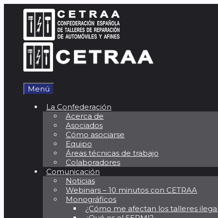
Saltar
al
contenido
Menú
La Confederación
Acerca de
Asociados
Cómo asociarse
Equipo
Áreas técnicas de trabajo
Colaboradores
Comunicación
Noticias
Webinars – 10 minutos con CETRAA
Monográficos
¿Cómo me afectan los talleres ilega
¿Qué es el SERMI?