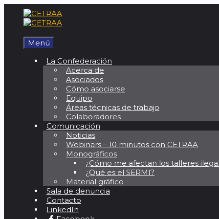
Saltar
al
contenido
Menú
La Confederación
Acerca de
Asociados
Cómo asociarse
Equipo
Áreas técnicas de trabajo
Colaboradores
Comunicación
Noticias
Webinars – 10 minutos con CETRAA
Monográficos
¿Cómo me afectan los talleres ilega
¿Qué es el SERMI?
Material gráfico
Sala de denuncia
Contacto
LinkedIn
Facebook