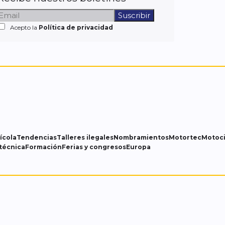
Acepto la
Política de privacidad
ícola
Tendencias
Talleres ilegales
Nombramientos
Motortec
Motoci
técnica
Formación
Ferias y congresos
Europa