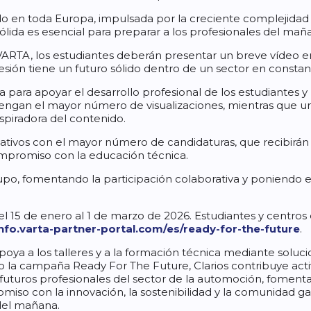
en toda Europa, impulsada por la creciente complejidad de
ólida es esencial para preparar a los profesionales del mañ
e VARTA, los estudiantes deberán presentar un breve vídeo 
ión tiene un futuro sólido dentro de un sector en constan
para apoyar el desarrollo profesional de los estudiantes y 
tengan el mayor número de visualizaciones, mientras que u
nspiradora del contenido.
ativos con el mayor número de candidaturas, que recibirá
ompromiso con la educación técnica.
, fomentando la participación colaborativa y poniendo en 
el 15 de enero al 1 de marzo de 2026. Estudiantes y centros
info.varta-partner-portal.com/es/ready-for-the-future
.
ya a los talleres y a la formación técnica mediante soluc
omo la campaña Ready For The Future, Clarios contribuye acti
futuros profesionales del sector de la automoción, foment
miso con la innovación, la sostenibilidad y la comunidad g
del mañana.