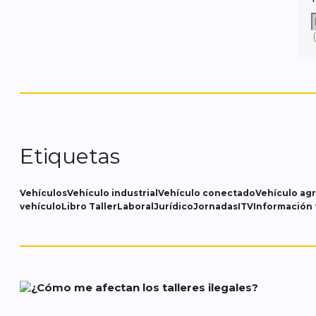
Etiquetas
Vehículos
Vehículo industrial
Vehículo conectado
Vehículo agr
vehículo
Libro Taller
Laboral
Jurídico
Jornadas
ITV
Información 